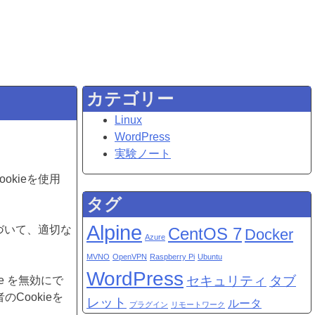
カテゴリー
Linux
WordPress
実験ノート
okieを使用
タグ
Alpine
基づいて、適切な
CentOS 7
Docker
Azure
MVNO
OpenVPN
Raspberry Pi
Ubuntu
WordPress
セキュリティ
タブ
e を無効にで
Cookieを
レット
ルータ
プラグイン
リモートワーク