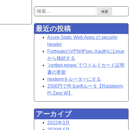
検
索:
最近の投稿
Azure Static Web Apps の security
header
FortigateのVPN(IPsec-Xauth)にLinux
から接続する
`certbot renew`でワイルドカード証明
書の更新
nextermをルーターにする
2500円で作るwifiルータ【Raspberry
Pi Zero W】
アーカイブ
2022年3月
2020年4月