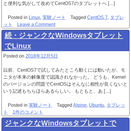
と便利な気がして改めてCentOS7のタブレットへ […]
Posted in
Linux
,
実験ノート
Tagged
CentOS 7
,
タブレ
on
ット
Leave a Comment
Windows
続・ジャンクなWindowsタブレット
タ
でLinux
ブ
レ
Posted on
2018年12月5日
ッ
ト
以前、CentOS7で試してみたところ動くには動いたが、モ
に
ニタが本来の解像度で認識されなかった。 どうも、Kernel
CentOS7
のバージョンの問題でCentOSはそんなに相性が良くないと
を
いう記述もちらほらあるらしい。 もともと、あ […]
入
れ
Posted in
実験ノート
Tagged
Alpine
,
Ubuntu
,
タブレッ
て
続・
ト
1件のコメント
遊
ジ
ジャンクなWindowsタブレットで
ぶ
ャ