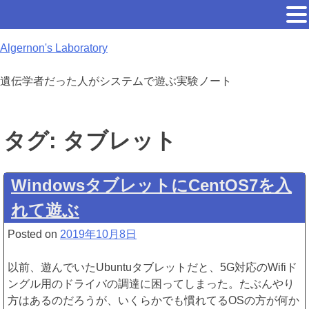
Skip
Algernon's Laboratory
to
content
遺伝学者だった人がシステムで遊ぶ実験ノート
タグ:
タブレット
WindowsタブレットにCentOS7を入
れて遊ぶ
Posted on
2019年10月8日
以前、遊んでいたUbuntuタブレットだと、5G対応のWifiド
ングル用のドライバの調達に困ってしまった。たぶんやり
方はあるのだろうが、いくらかでも慣れてるOSの方が何か