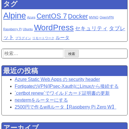
ッ
タグ
ト
Alpine
CentOS 7
で
Docker
Azure
MVNO
OpenVPN
Lin
WordPress
セキュリティ
タブレ
へ
Raspberry Pi
Ubuntu
の
ット
ルータ
プラグイン
リモートワーク
検
索:
最近の投稿
Azure Static Web Apps の security header
FortigateのVPN(IPsec-Xauth)にLinuxから接続する
`certbot renew`でワイルドカード証明書の更新
nextermをルーターにする
2500円で作るwifiルータ【Raspberry Pi Zero W】
アーカイブ