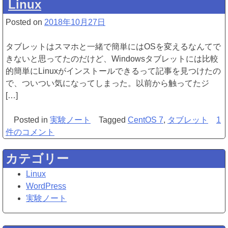
Linux
ン
ク
Posted on
2018年10月27日
な
Windows
タブレットはスマホと一緒で簡単にはOSを変えるなんてで
タ
きないと思ってたのだけど、Windowsタブレットには比較
ブ
的簡単にLinuxがインストールできるって記事を見つけたの
レ
で、ついつい気になってしまった。以前から触ってたジ
ッ
[…]
ト
で
ジ
Posted in
実験ノート
Tagged
CentOS 7
,
タブレット
1
Linux
ャ
件のコメント
へ
ン
の
カテゴリー
ク
な
Linux
Wi
WordPress
タ
実験ノート
ブ
レ